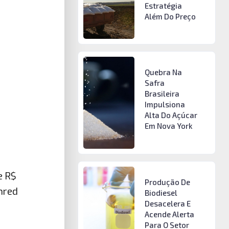
Estratégia
Além Do Preço
Quebra Na
Safra
Brasileira
Impulsiona
Alta Do Açúcar
Em Nova York
e R$
Produção De
nred
Biodiesel
Desacelera E
Acende Alerta
Para O Setor