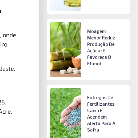
m
Moagem
, onde
Menor Reduz
iro.
Produção De
Açúcar E
Favorece O
Etanol
deste,
Entregas De
25.
Fertilizantes
Caem E
Acre.
Acendem
Alerta Para A
Safra