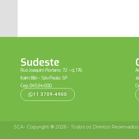
Sudeste
Rua Joaquim Floriano, 72 – cj. 176
Av
Itaim Bibi – São Paulo, SP
Ja
Cep: 04534-000
C
11 3709-4900
SCA- Copyright ® 2026 - Todos os Direitos Reservados