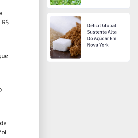
a
e R$
Déficit Global
Sustenta Alta
Do Açúcar Em
Nova York
que
o
o
 de
foi