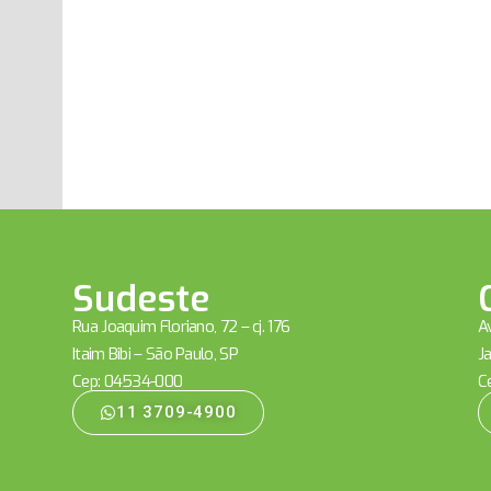
Sudeste
Rua Joaquim Floriano, 72 – cj. 176
Av
Itaim Bibi – São Paulo, SP
Ja
Cep: 04534-000
C
11 3709-4900