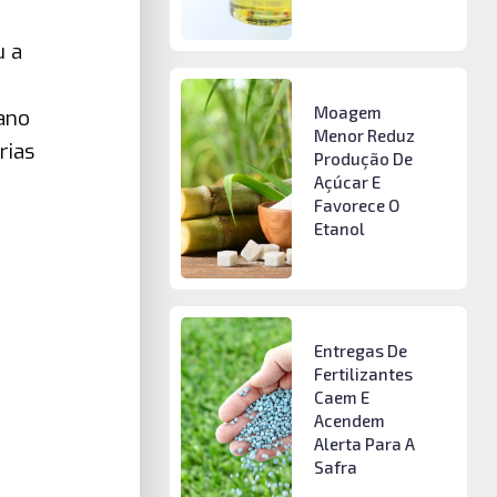
u a
Moagem
ano
Menor Reduz
rias
Produção De
Açúcar E
Favorece O
Etanol
Entregas De
Fertilizantes
Caem E
Acendem
Alerta Para A
Safra