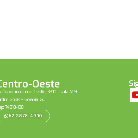
Centro-Oeste
Si
. Deputado Jamel Cecílio, 3310 – sala 409
rdim Goiás – Goiânia, GO
ep: 74810-100
62 3878-4900