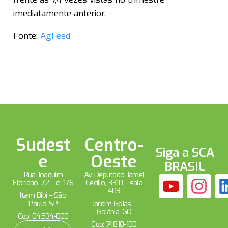
imediatamente anterior.
Fonte:
AgFeed
Sudest
Centro-
Siga a SCA
e
Oeste
BRASIL
Rua Joaquim
Av. Deputado Jamel
Floriano, 72 – cj. 176
Cecílio, 3310 – sala
409
Itaim Bibi – São
Paulo, SP
Jardim Goiás –
Goiânia, GO
Cep: 04534-000
Cep: 74810-100