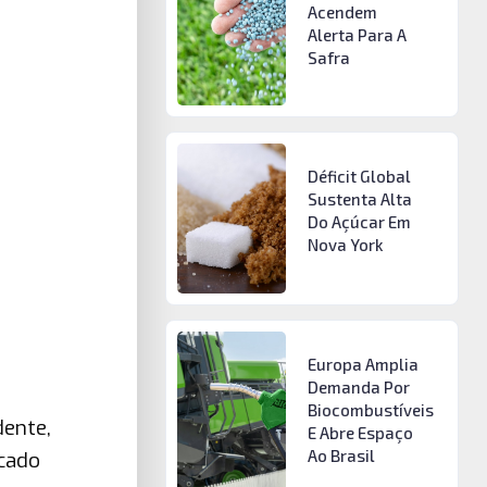
Acendem
Alerta Para A
Safra
Déficit Global
Sustenta Alta
Do Açúcar Em
Nova York
Europa Amplia
Demanda Por
Biocombustíveis
dente,
E Abre Espaço
Ao Brasil
cado