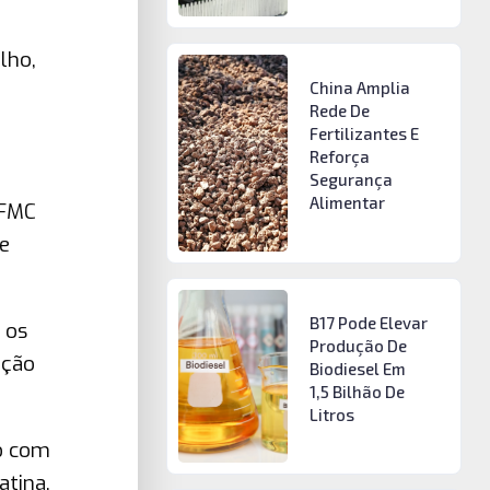
lho,
China Amplia
Rede De
Fertilizantes E
Reforça
Segurança
Alimentar
 FMC
e
B17 Pode Elevar
 os
Produção De
ação
Biodiesel Em
1,5 Bilhão De
Litros
o com
atina,