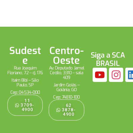
Sudest
Centro-
Siga a SCA
e
Oeste
BRASIL
Rua Joaquim
Av. Deputado Jamel
Floriano, 72 – cj. 176
Cecílio, 3310 – sala
409
Itaim Bibi – São
Paulo, SP
Jardim Goiás –
Goiânia, GO
Cep: 04534-000
Cep: 74810-100
11
3709-
62
4900
3878-
4900