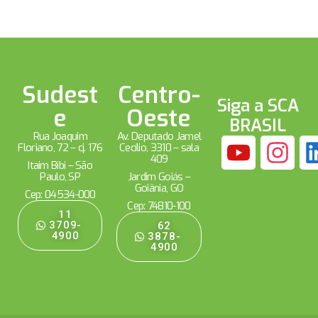
Sudest
Centro-
Siga a SCA
e
Oeste
BRASIL
Rua Joaquim
Av. Deputado Jamel
Floriano, 72 – cj. 176
Cecílio, 3310 – sala
409
Itaim Bibi – São
Paulo, SP
Jardim Goiás –
Goiânia, GO
Cep: 04534-000
Cep: 74810-100
11
3709-
62
4900
3878-
4900