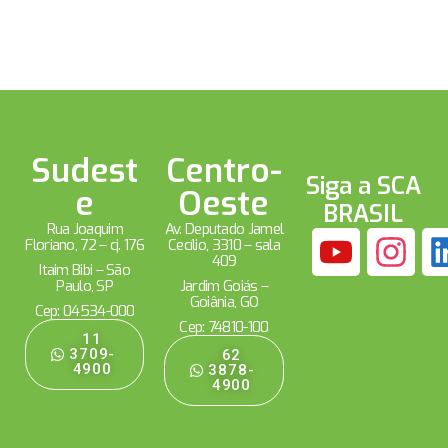
Sudest
Centro-
Siga a SCA
e
Oeste
BRASIL
Rua Joaquim
Av. Deputado Jamel
Floriano, 72 – cj. 176
Cecílio, 3310 – sala
409
Itaim Bibi – São
Paulo, SP
Jardim Goiás –
Goiânia, GO
Cep: 04534-000
Cep: 74810-100
11
3709-
62
4900
3878-
4900