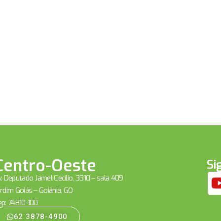
Centro-Oeste
Si
. Deputado Jamel Cecílio, 3310 – sala 409
rdim Goiás – Goiânia, GO
ep: 74810-100
62 3878-4900