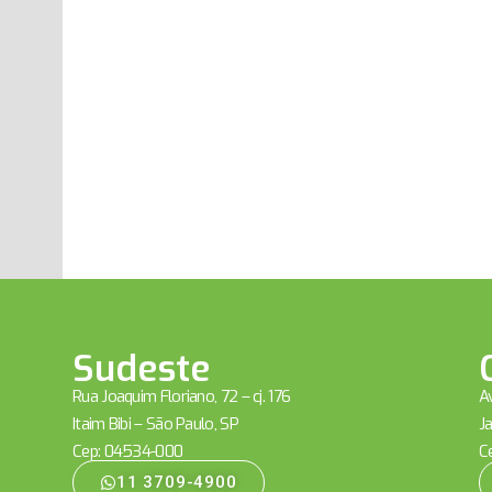
Sudeste
Rua Joaquim Floriano, 72 – cj. 176
Av
Itaim Bibi – São Paulo, SP
Ja
Cep: 04534-000
C
11 3709-4900