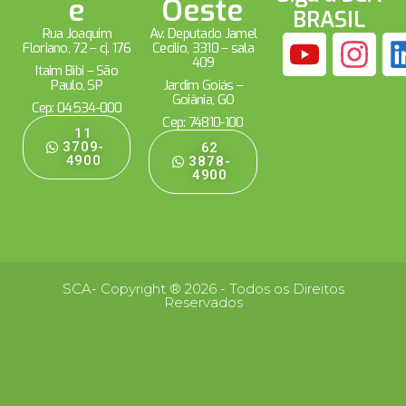
e
Oeste
BRASIL
Rua Joaquim
Av. Deputado Jamel
Floriano, 72 – cj. 176
Cecílio, 3310 – sala
409
Itaim Bibi – São
Paulo, SP
Jardim Goiás –
Goiânia, GO
Cep: 04534-000
Cep: 74810-100
11
3709-
62
4900
3878-
4900
SCA- Copyright ® 2026 - Todos os Direitos
Reservados