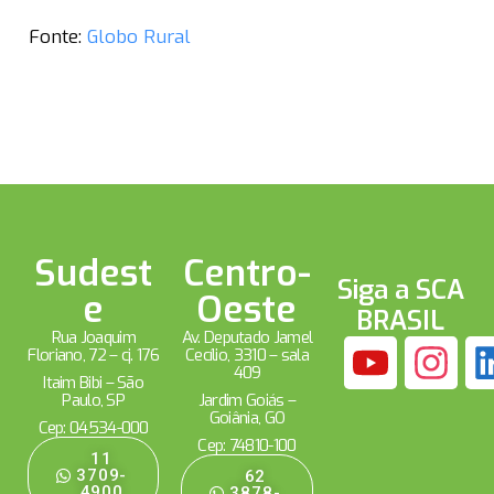
Fonte:
Globo Rural
Sudest
Centro-
Siga a SCA
e
Oeste
BRASIL
Rua Joaquim
Av. Deputado Jamel
Floriano, 72 – cj. 176
Cecílio, 3310 – sala
409
Itaim Bibi – São
Paulo, SP
Jardim Goiás –
Goiânia, GO
Cep: 04534-000
Cep: 74810-100
11
3709-
62
4900
3878-