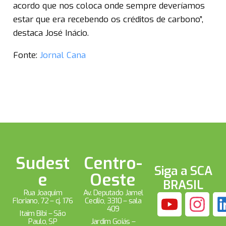
acordo que nos coloca onde sempre deveríamos
estar que era recebendo os créditos de carbono”,
destaca José Inácio.
Fonte:
Jornal Cana
Sudest
Centro-
Siga a SCA
e
Oeste
BRASIL
Rua Joaquim
Av. Deputado Jamel
Floriano, 72 – cj. 176
Cecílio, 3310 – sala
409
Itaim Bibi – São
Paulo, SP
Jardim Goiás –