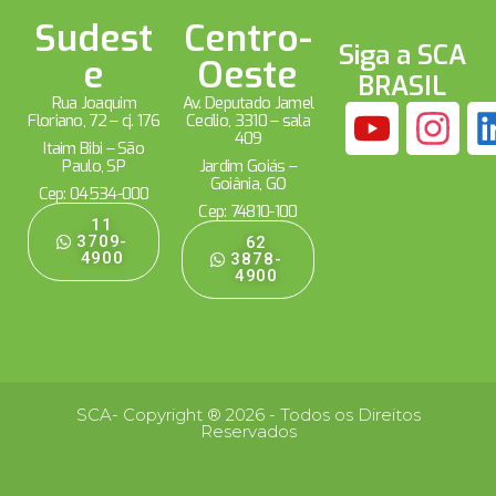
Sudest
Centro-
Siga a SCA
e
Oeste
BRASIL
Rua Joaquim
Av. Deputado Jamel
Floriano, 72 – cj. 176
Cecílio, 3310 – sala
409
Itaim Bibi – São
Paulo, SP
Jardim Goiás –
Goiânia, GO
Cep: 04534-000
Cep: 74810-100
11
3709-
62
4900
3878-
4900
SCA- Copyright ® 2026 - Todos os Direitos
Reservados