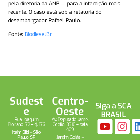
pela diretoria da ANP — para a interdição mais
recente. O caso está sob a relatoria do
desembargador Rafael Paulo.
Fonte:
BiodieselBr
Sudest
Centro-
Siga a SCA
e
Oeste
BRASIL
Rua Joaquim
Av. Deputado Jamel
Floriano, 72 – cj. 176
Cecílio, 3310 – sala
409
Itaim Bibi – São
Paulo, SP
Jardim Goiás –