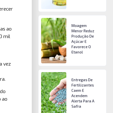
erecer
Moagem
das ao
Menor Reduz
0 mil
Produção De
Açúcar E
Favorece O
Etanol
a vez
ra.
Entregas De
Fertilizantes
Caem E
 do
Acendem
o ao
Alerta Para A
Safra