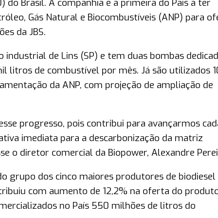
 do Brasil. A companhia é a primeira do País a ter
róleo, Gás Natural e Biocombustíveis (ANP) para of
ões da JBS.
o industrial de Lins (SP) e tem duas bombas dedica
l litros de combustível por mês. Já são utilizados 1
ulamentação da ANP, com projeção de ampliação de
sse progresso, pois contribui para avançarmos cad
tiva imediata para a descarbonização da matriz
isse o diretor comercial da Biopower, Alexandre Perei
do grupo dos cinco maiores produtores de biodiesel
ntribuiu com aumento de 12,2% na oferta do produt
rcializados no País 550 milhões de litros do