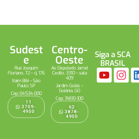
Sudest
Centro-
Siga a SCA
e
Oeste
BRASIL
Rua Joaquim
Av. Deputado Jamel
Floriano, 72 – cj. 176
Cecílio, 3310 – sala
409
Itaim Bibi – São
Paulo, SP
Jardim Goiás –
Goiânia, GO
Cep: 04534-000
Cep: 74810-100
11
3709-
62
4900
3878-
4900