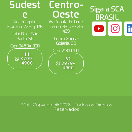
Sudest
Centro-
Siga a SCA
e
Oeste
BRASIL
Rua Joaquim
Av. Deputado Jamel
Floriano, 72 – cj. 176
Cecílio, 3310 – sala
409
Itaim Bibi – São
Paulo, SP
Jardim Goiás –
Goiânia, GO
Cep: 04534-000
Cep: 74810-100
11
3709-
62
4900
3878-
4900
SCA- Copyright ® 2026 - Todos os Direitos
Reservados