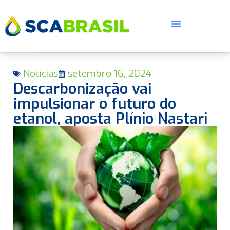
Notícias
setembro 16, 2024
Descarbonização vai
impulsionar o futuro do
etanol, aposta Plínio Nastari
E