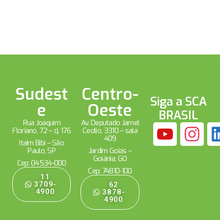
Sudest
Centro-
Siga a SCA
e
Oeste
BRASIL
Rua Joaquim
Av. Deputado Jamel
Floriano, 72 – cj. 176
Cecílio, 3310 – sala
409
Itaim Bibi – São
Paulo, SP
Jardim Goiás –
Goiânia, GO
Cep: 04534-000
Cep: 74810-100
11
3709-
62
4900
3878-
4900