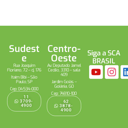
Sudest
Centro-
Siga a SCA
e
Oeste
BRASIL
Rua Joaquim
Av. Deputado Jamel
Floriano, 72 – cj. 176
Cecílio, 3310 – sala
409
Itaim Bibi – São
Paulo, SP
Jardim Goiás –
Goiânia, GO
Cep: 04534-000
Cep: 74810-100
11
3709-
62
4900
3878-
4900