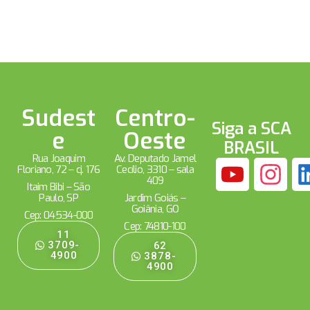
Sudest
Centro-
Siga a SCA
e
Oeste
BRASIL
Rua Joaquim
Av. Deputado Jamel
Floriano, 72 – cj. 176
Cecílio, 3310 – sala
409
Itaim Bibi – São
Paulo, SP
Jardim Goiás –
Goiânia, GO
Cep: 04534-000
Cep: 74810-100
11
3709-
62
4900
3878-
4900