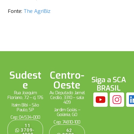
Fonte:
The AgriBiz
Sudest
Centro-
Siga a SCA
e
Oeste
BRASIL
Rua Joaquim
Av. Deputado Jamel
Floriano, 72 – cj. 176
Cecílio, 3310 – sala
409
Itaim Bibi – São
Paulo, SP
Jardim Goiás –
Goiânia, GO
Cep: 04534-000
Cep: 74810-100
11
3709-
62