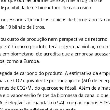
nor que outras plantas de SAF, mas a lógica é ter
isponibilidade de biometano de cada usina.
o necessários 1,4 metros cúbicos de biometano. No a
 1,9 bilhão de litros.
ou custo de produção nem perspectiva de retorno,
jogo”. Como o produto terá origem na vinhaça e na 
os em biometano, ele acredita que a empresa acessa
os, como a Europa.
gada de carbono do produto. A estimativa da empr
as de CO2 equivalente por megajoule (MJ) de energ
mas de CO2/MJ do querosene fóssil. Além de a mat
a e o vapor serão feitos da biomassa da cana, o que
A, é elegível ao mandato o SAF com ao menos 50%