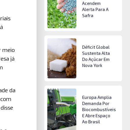
Acendem
Alerta Para A
Safra
riais
há
Déficit Global
r meio
Sustenta Alta
esa já
Do Açúcar Em
Nova York
om
ade da
Europa Amplia
, com
Demanda Por
 disse
Biocombustíveis
E Abre Espaço
Ao Brasil