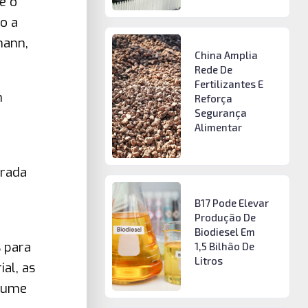
e o
o a
mann,
China Amplia
Rede De
Fertilizantes E
m
Reforça
Segurança
Alimentar
urada
B17 Pode Elevar
Produção De
Biodiesel Em
s para
1,5 Bilhão De
Litros
al, as
olume