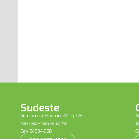
Sudeste
Rua Joaquim Floriano, 72 – cj. 176
Av
Itaim Bibi – São Paulo, SP
Ja
Cep: 04534-000
C