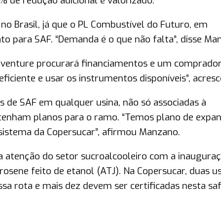
 de redução adicional é valorizado.
 Brasil, já que o PL Combustível do Futuro, em
o para SAF. “Demanda é o que não falta”, disse Ma
int venture procurará financiamentos e um comprado
eficiente e usar os instrumentos disponíveis”, acres
as de SAF em qualquer usina, não só associadas à
 tenham planos para o ramo. “Temos plano de expan
sistema da Copersucar”, afirmou Manzano.
atenção do setor sucroalcooleiro com a inaugura
rosene feito de etanol (ATJ). Na Copersucar, duas u
ssa rota e mais dez devem ser certificadas nesta saf