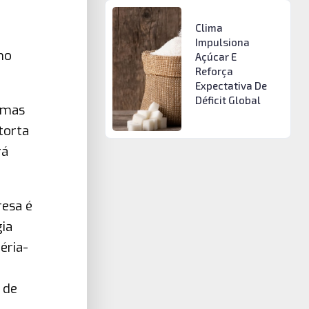
Clima
Impulsiona
no
Açúcar E
Reforça
Expectativa De
Déficit Global
 mas
torta
rá
esa é
ia
éria-
 de