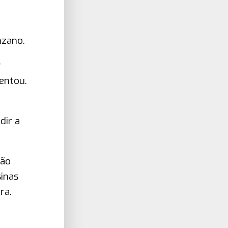
nzano.
r
centou.
dir a
ção
sinas
ra.