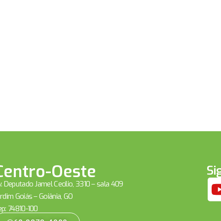
Centro-Oeste
Si
. Deputado Jamel Cecílio, 3310 – sala 409
rdim Goiás – Goiânia, GO
ep: 74810-100