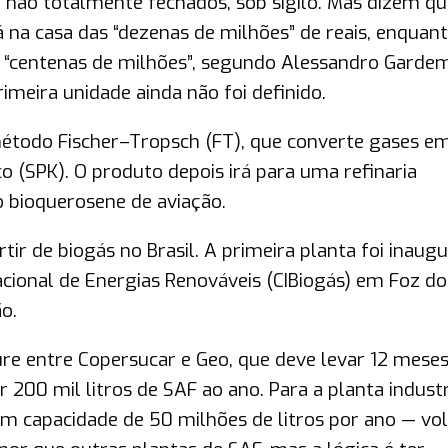
não totalmente fechados, sob sigilo. Mas dizem qu
á na casa das “dezenas de milhões” de reais, enquant
as “centenas de milhões”, segundo Alessandro Garde
imeira unidade ainda não foi definido.
 método Fischer–Tropsch (FT), que converte gases e
ico (SPK). O produto depois irá para uma refinaria
 bioquerosene de aviação.
ir de biogás no Brasil. A primeira planta foi inaug
cional de Energias Renováveis (CIBiogás) em Foz do
o.
ure entre Copersucar e Geo, que deve levar 12 mese
 200 mil litros de SAF ao ano. Para a planta industri
m capacidade de 50 milhões de litros por ano — v