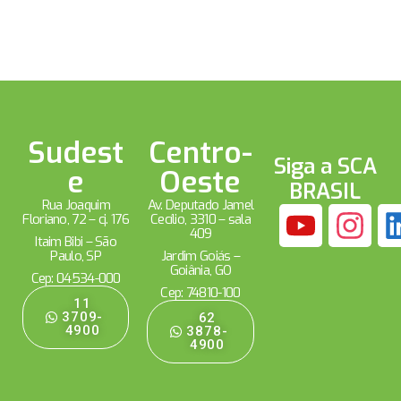
Sudest
Centro-
Siga a SCA
e
Oeste
BRASIL
Rua Joaquim
Av. Deputado Jamel
Floriano, 72 – cj. 176
Cecílio, 3310 – sala
409
Itaim Bibi – São
Paulo, SP
Jardim Goiás –
Goiânia, GO
Cep: 04534-000
Cep: 74810-100
11
3709-
62
4900
3878-
4900