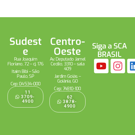
Sudest
Centro-
Siga a SCA
e
Oeste
BRASIL
Rua Joaquim
Av. Deputado Jamel
Floriano, 72 – cj. 176
Cecílio, 3310 – sala
409
Itaim Bibi – São
Paulo, SP
Jardim Goiás –
Goiânia, GO
Cep: 04534-000
Cep: 74810-100
11
3709-
62
4900
3878-
4900