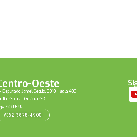
Centro-Oeste
Si
. Deputado Jamel Cecílio, 3310 – sala 409
rdim Goiás – Goiânia, GO
ep: 74810-100
62 3878-4900