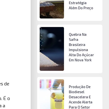
Estratégia
Além Do Preço
Quebra Na
Safra
Brasileira
Impulsiona
Alta Do Açúcar
Em Nova York
es de
Produção De
Biodiesel
Desacelera E
. É o
Acende Alerta
a a
Para O Setor