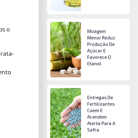
os o
Moagem
Menor Reduz
Produção De
Açúcar E
Trata-
Favorece O
Etanol
ento
Entregas De
Fertilizantes
Caem E
Acendem
Alerta Para A
Safra