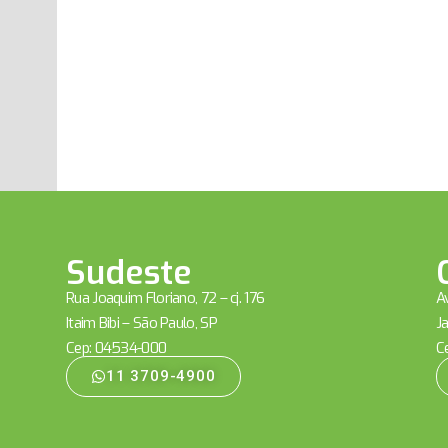
Sudeste
Rua Joaquim Floriano, 72 – cj. 176
Av
Itaim Bibi – São Paulo, SP
Ja
Cep: 04534-000
C
11 3709-4900