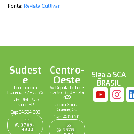
Fonte:
Revista Cultivar
Sudest
Centro-
Siga a SCA
e
Oeste
BRASIL
Rua Joaquim
Av. Deputado Jamel
Floriano, 72 – cj. 176
Cecílio, 3310 – sala
409
Itaim Bibi – São
Paulo, SP
Jardim Goiás –
Goiânia, GO
Cep: 04534-000
Cep: 74810-100
11
3709-
62
4900
3878-