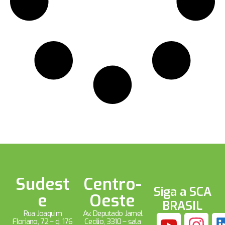
Sudest
Centro-
Siga a SCA
e
Oeste
BRASIL
Rua Joaquim
Av. Deputado Jamel
Floriano, 72 – cj. 176
Cecílio, 3310 – sala