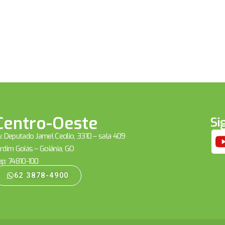
Centro-Oeste
Si
. Deputado Jamel Cecílio, 3310 – sala 409
rdim Goiás – Goiânia, GO
ep: 74810-100
62 3878-4900