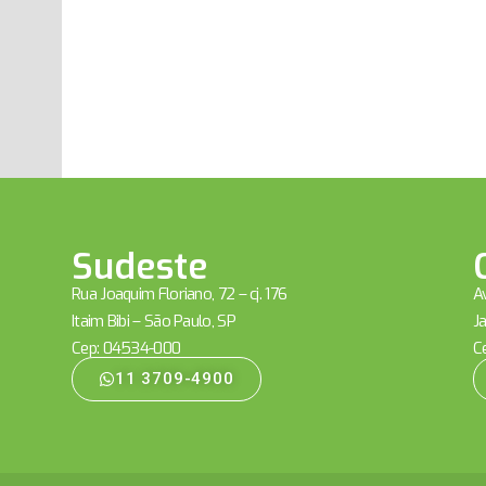
Sudeste
Rua Joaquim Floriano, 72 – cj. 176
Av
Itaim Bibi – São Paulo, SP
Ja
Cep: 04534-000
C
11 3709-4900