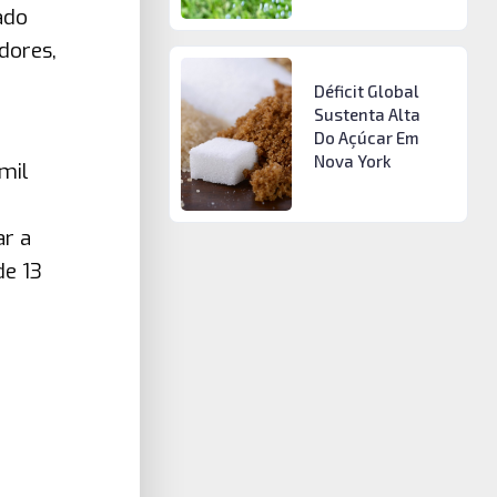
ado
dores,
Déficit Global
Sustenta Alta
Do Açúcar Em
Nova York
mil
ar a
de 13