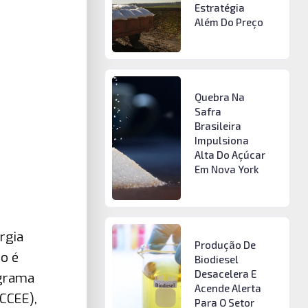
Estratégia
Além Do Preço
Quebra Na
Safra
Brasileira
Impulsiona
Alta Do Açúcar
Em Nova York
rgia
Produção De
do é
Biodiesel
Desacelera E
ograma
Acende Alerta
(CCEE),
Para O Setor