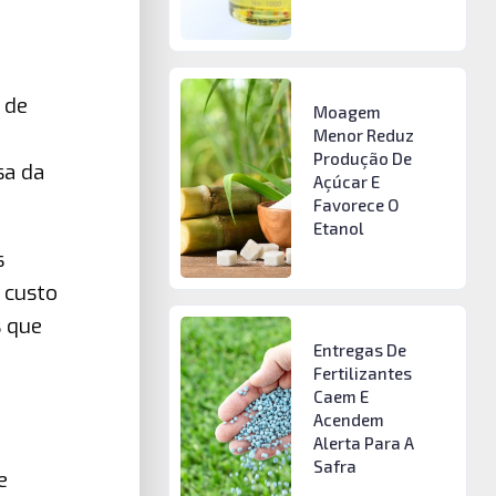
 de
Moagem
Menor Reduz
Produção De
sa da
Açúcar E
Favorece O
Etanol
s
 custo
s que
Entregas De
Fertilizantes
Caem E
Acendem
Alerta Para A
Safra
e