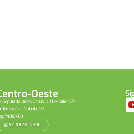
Centro-Oeste
Si
. Deputado Jamel Cecílio, 3310 – sala 409
rdim Goiás – Goiânia, GO
ep: 74810-100
62 3878-4900