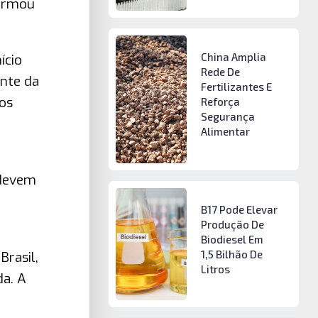
formou
China Amplia
ício
Rede De
ante da
Fertilizantes E
 os
Reforça
Segurança
Alimentar
 devem
B17 Pode Elevar
Produção De
Biodiesel Em
1,5 Bilhão De
rasil,
Litros
a. A