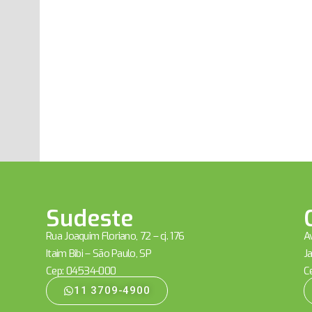
Sudeste
Rua Joaquim Floriano, 72 – cj. 176
Av
Itaim Bibi – São Paulo, SP
Ja
Cep: 04534-000
C
11 3709-4900