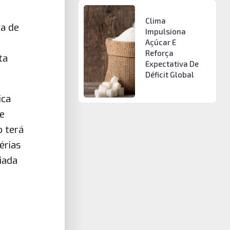
Clima
da de
Impulsiona
Açúcar E
Reforça
ta
Expectativa De
Déficit Global
ica
e
o terá
érias
iada