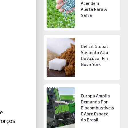
Acendem
Alerta Para A
Safra
Déficit Global
Sustenta Alta
Do Açúcar Em
Nova York
Europa Amplia
Demanda Por
Biocombustíveis
de
E Abre Espaço
Ao Brasil
sforços