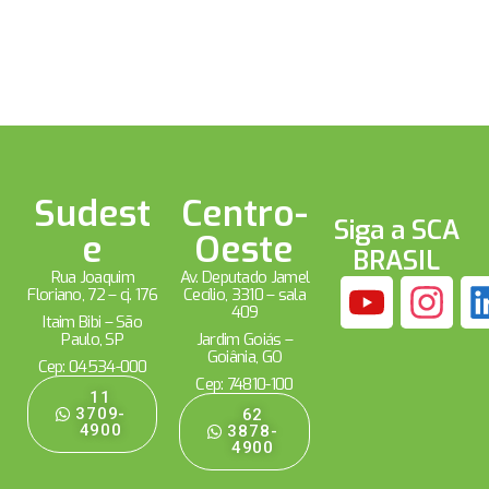
Sudest
Centro-
Siga a SCA
e
Oeste
BRASIL
Rua Joaquim
Av. Deputado Jamel
Floriano, 72 – cj. 176
Cecílio, 3310 – sala
409
Itaim Bibi – São
Paulo, SP
Jardim Goiás –
Goiânia, GO
Cep: 04534-000
Cep: 74810-100
11
3709-
62
4900
3878-
4900