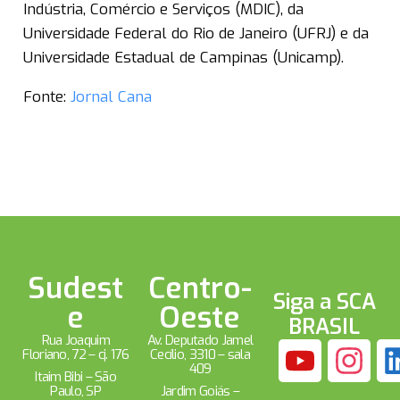
Indústria, Comércio e Serviços (MDIC), da
Universidade Federal do Rio de Janeiro (UFRJ) e da
Universidade Estadual de Campinas (Unicamp).
Fonte:
Jornal Cana
Sudest
Centro-
Siga a SCA
e
Oeste
BRASIL
Rua Joaquim
Av. Deputado Jamel
Floriano, 72 – cj. 176
Cecílio, 3310 – sala
409
Itaim Bibi – São
Paulo, SP
Jardim Goiás –