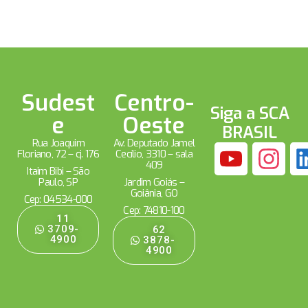
Sudest
Centro-
Siga a SCA
e
Oeste
BRASIL
Rua Joaquim
Av. Deputado Jamel
Floriano, 72 – cj. 176
Cecílio, 3310 – sala
409
Itaim Bibi – São
Paulo, SP
Jardim Goiás –
Goiânia, GO
Cep: 04534-000
Cep: 74810-100
11
3709-
62
4900
3878-
4900