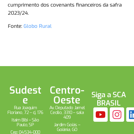
cumprimento dos covenants financeiros da safra
2023/24.
Fonte:
Globo Rural
Sudest
Centro-
Siga a SCA
e
Oeste
BRASIL
Rua Joaquim
Av. Deputado Jamel
Floriano, 72 – cj. 176
Cecílio, 3310 – sala
409
Itaim Bibi – São
Paulo, SP
Jardim Goiás –
Goiânia, GO
Cep: 04534-000