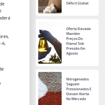
Déficit Global
 de
e
oderá
Oferta Elevada
Mantém
ores,
Preços Do
-4,
Etanol Sob
Pressão Em
Agosto
de
Nitrogenados
o
Seguem
Pressionados E
Elevam Alerta
No Mercado