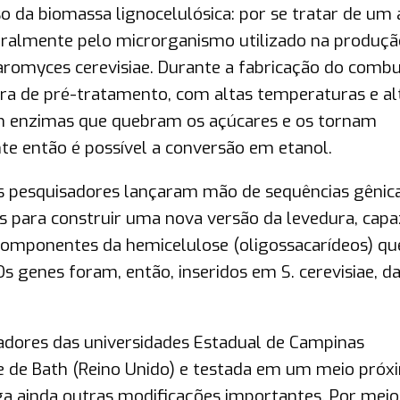
o da biomassa lignocelulósica: por se tratar de um
uralmente pelo microrganismo utilizado na produçã
haromyces cerevisiae. Durante a fabricação do combu
tra de pré-tratamento, com altas temperaturas e al
om enzimas que quebram os açúcares e os tornam
te então é possível a conversão em etanol.
s pesquisadores lançaram mão de sequências gênic
 para construir uma nova versão da levedura, capa
componentes da hemicelulose (oligossacarídeos) qu
 genes foram, então, inseridos em S. cerevisiae, d
adores das universidades Estadual de Campinas
) e de Bath (Reino Unido) e testada em um meio próx
rega ainda outras modificações importantes. Por meio