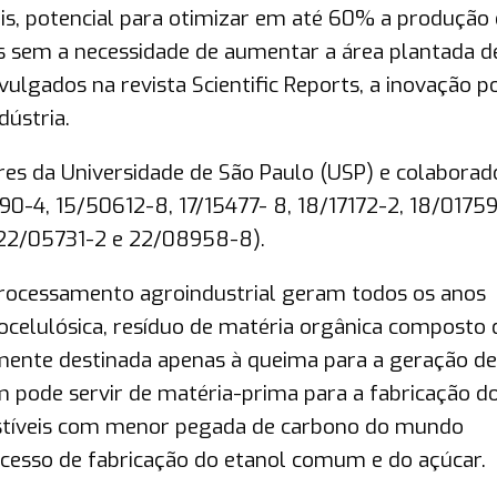
is, potencial para otimizar em até 60% a produção
s sem a necessidade de aumentar a área plantada d
ulgados na revista Scientific Reports, a inovação p
dústria.
res da Universidade de São Paulo (USP) e colaborad
0-4, 15/50612-8, 17/15477- 8, 18/17172-2, 18/01759
 22/05731-2 e 22/08958-8).
processamento agroindustrial geram todos os anos
ocelulósica, resíduo de matéria orgânica composto 
almente destinada apenas à queima para a geração de
m pode servir de matéria-prima para a fabricação d
stíveis com menor pegada de carbono do mundo
ocesso de fabricação do etanol comum e do açúcar.