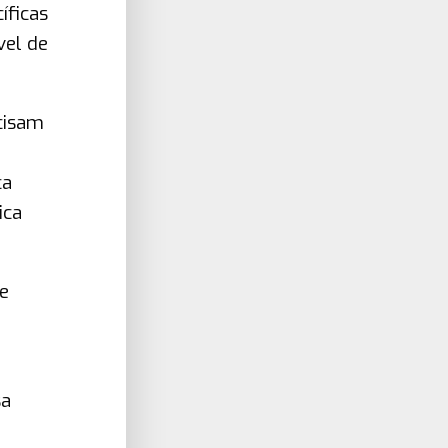
íficas
vel de
cisam
ca
ica
e
sa