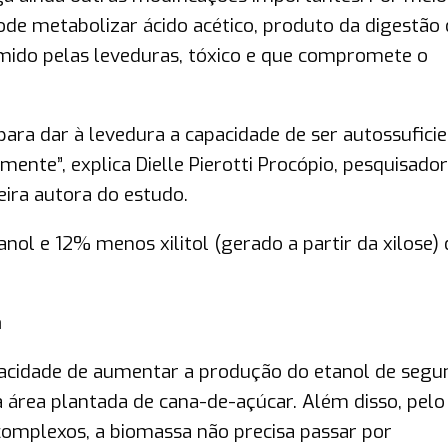
ode metabolizar ácido acético, produto da digestão 
ido pelas leveduras, tóxico e que compromete o
ra dar à levedura a capacidade de ser autossufici
ente”, explica Dielle Pierotti Procópio, pesquisado
eira autora do estudo.
ol e 12% menos xilitol (gerado a partir da xilose)
a
pacidade de aumentar a produção do etanol de segu
rea plantada de cana-de-açúcar. Além disso, pelo
complexos, a biomassa não precisa passar por