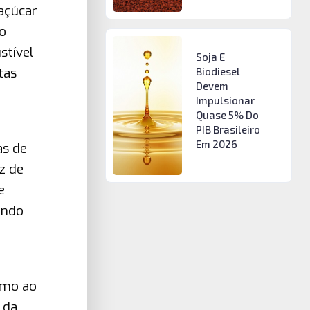
 açúcar
o
stível
Soja E
tas
Biodiesel
Devem
Impulsionar
Quase 5% Do
PIB Brasileiro
Em 2026
as de
z de
e
ando
imo ao
 da