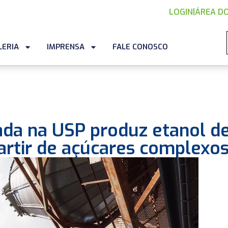
LOGIN
|
ÁREA DO
LERIA
IMPRENSA
FALE CONOSCO
ada na USP produz etanol d
artir de açúcares complexo