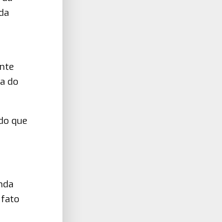
da
ente
ra do
 do que
nda
 fato