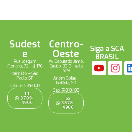
Sudest
Centro-
Siga a SCA
e
Oeste
BRASIL
Rua Joaquim
Av. Deputado Jamel
Floriano, 72 – cj. 176
Cecílio, 3310 – sala
409
Itaim Bibi – São
Paulo, SP
Jardim Goiás –
Goiânia, GO
Cep: 04534-000
Cep: 74810-100
11
3709-
62
4900
3878-
4900