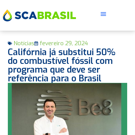
Notícias
fevereiro 29, 2024
Califórnia já substitui 50%
do combustível fóssil com
programa que deve ser
referência para o Brasil
E