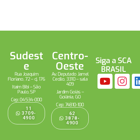
Sudest
Centro-
Siga a SCA
e
Oeste
BRASIL
Rua Joaquim
Av. Deputado Jamel
Floriano, 72 – cj. 176
Cecílio, 3310 – sala
409
Itaim Bibi – São
Paulo, SP
Jardim Goiás –
Goiânia, GO
Cep: 04534-000
Cep: 74810-100
11
3709-
62
4900
3878-
4900