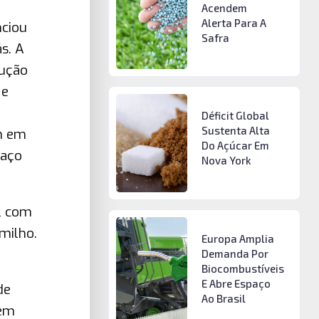
Acendem
Alerta Para A
nciou
Safra
s. A
dução
 e
Déficit Global
Sustenta Alta
em em
Do Açúcar Em
paço
Nova York
l com
 milho.
Europa Amplia
Demanda Por
Biocombustíveis
E Abre Espaço
de
Ao Brasil
têm