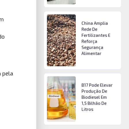
um
China Amplia
Rede De
Fertilizantes E
do
Reforça
Segurança
Alimentar
m pela
B17 Pode Elevar
Produção De
Biodiesel Em
1,5 Bilhão De
Litros