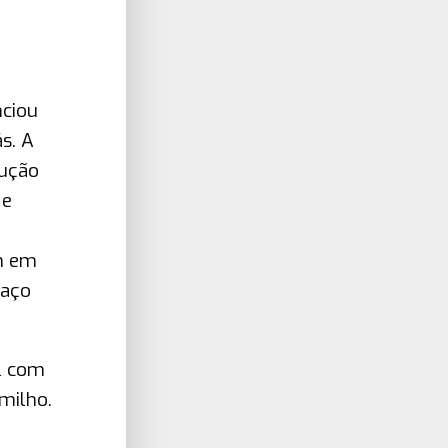
nciou
s. A
dução
 e
em em
paço
l com
 milho.