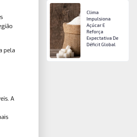
Clima
as
Impulsiona
egião
Açúcar E
Reforça
Expectativa De
Déficit Global
a pela
eis. A
ais