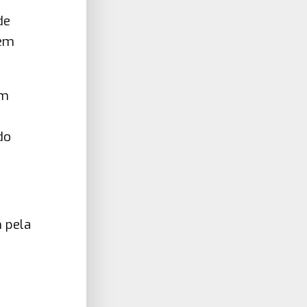
de
têm
um
do
m pela