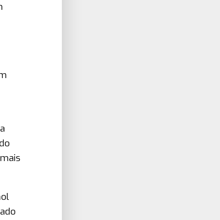
m
em
ra
 do
 mais
nol
cado