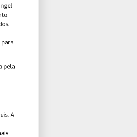
angel
nto.
dos.
 para
a pela
eis. A
ais