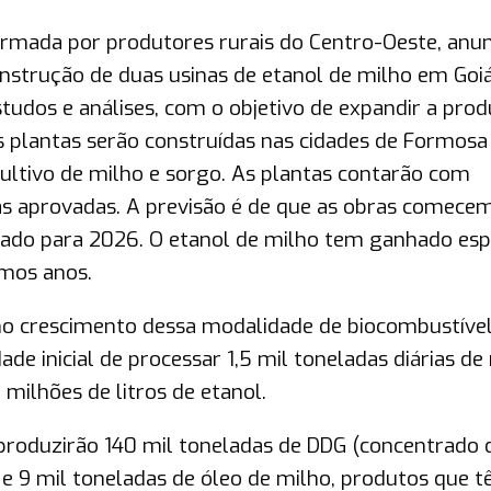
rmada por produtores rurais do Centro-Oeste, anu
nstrução de duas usinas de etanol de milho em Goiá
studos e análises, com o objetivo de expandir a pro
s plantas serão construídas nas cidades de Formosa
 cultivo de milho e sorgo. As plantas contarão com
ias aprovadas. A previsão é de que as obras comec
erado para 2026. O etanol de milho tem ganhado es
imos anos.
 no crescimento dessa modalidade de biocombustíve
de inicial de processar 1,5 mil toneladas diárias de
milhões de litros de etanol.
produzirão 140 mil toneladas de DDG (concentrado 
 e 9 mil toneladas de óleo de milho, produtos que 