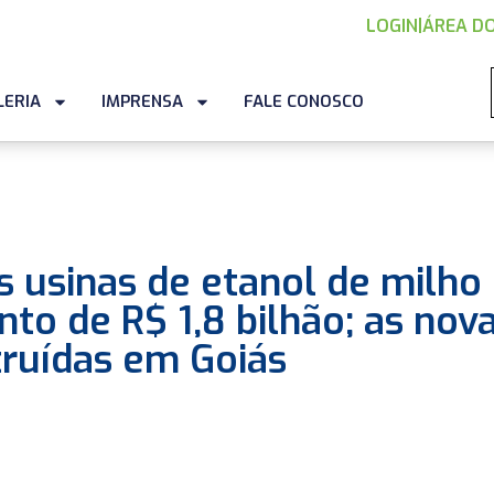
LOGIN
|
ÁREA DO
LERIA
IMPRENSA
FALE CONOSCO
s usinas de etanol de milho
o de R$ 1,8 bilhão; as nov
truídas em Goiás