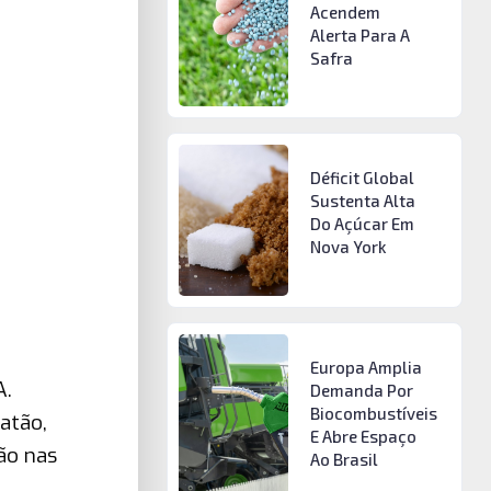
Acendem
Alerta Para A
Safra
Déficit Global
Sustenta Alta
Do Açúcar Em
Nova York
Europa Amplia
A.
Demanda Por
Biocombustíveis
atão,
E Abre Espaço
ão nas
Ao Brasil