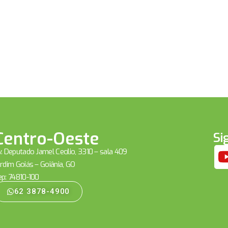
Centro-Oeste
Si
. Deputado Jamel Cecílio, 3310 – sala 409
rdim Goiás – Goiânia, GO
ep: 74810-100
62 3878-4900