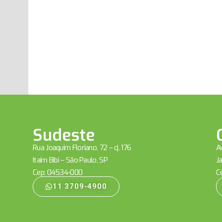
Sudeste
Rua Joaquim Floriano, 72 – cj. 176
Av
Itaim Bibi – São Paulo, SP
Ja
Cep: 04534-000
C
11 3709-4900