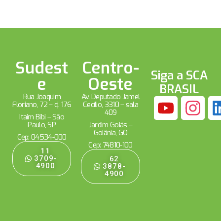
Sudest
Centro-
Siga a SCA
e
Oeste
BRASIL
Rua Joaquim
Av. Deputado Jamel
Floriano, 72 – cj. 176
Cecílio, 3310 – sala
409
Itaim Bibi – São
Paulo, SP
Jardim Goiás –
Goiânia, GO
Cep: 04534-000
Cep: 74810-100
11
3709-
62
4900
3878-
4900