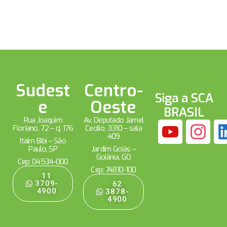
Sudest
Centro-
Siga a SCA
e
Oeste
BRASIL
Rua Joaquim
Av. Deputado Jamel
Floriano, 72 – cj. 176
Cecílio, 3310 – sala
409
Itaim Bibi – São
Paulo, SP
Jardim Goiás –
Goiânia, GO
Cep: 04534-000
Cep: 74810-100
11
3709-
62
4900
3878-
4900