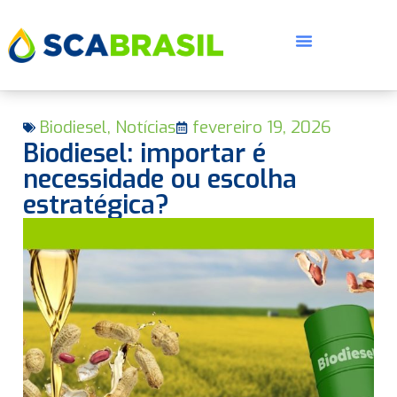
Biodiesel
,
Notícias
fevereiro 19, 2026
Biodiesel: importar é
necessidade ou escolha
estratégica?
E