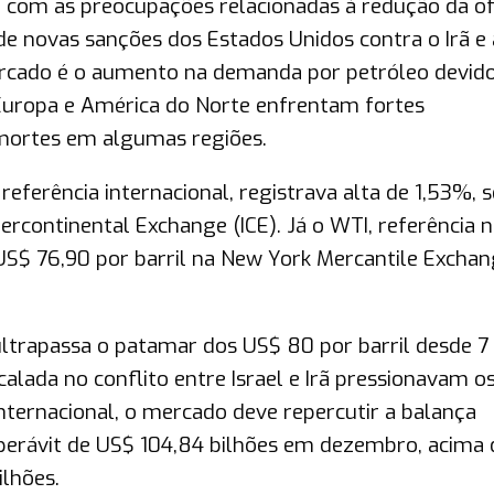
 com as preocupações relacionadas à redução da of
e novas sanções dos Estados Unidos contra o Irã e 
ercado é o aumento na demanda por petróleo devid
 Europa e América do Norte enfrentam fortes
mortes em algumas regiões.
 referência internacional, registrava alta de 1,53%, 
ercontinental Exchange (ICE). Já o WTI, referência 
 US$ 76,90 por barril na New York Mercantile Excha
 ultrapassa o patamar dos US$ 80 por barril desde 7
alada no conflito entre Israel e Irã pressionavam o
nternacional, o mercado deve repercutir a balança
superávit de US$ 104,84 bilhões em dezembro, acima 
lhões.