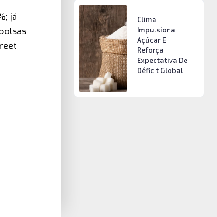
; já
Clima
bolsas
Impulsiona
Açúcar E
reet
Reforça
Expectativa De
Déficit Global