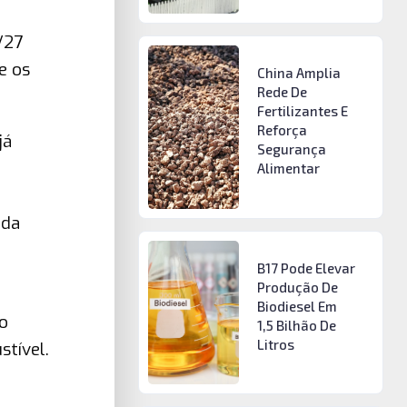
/27
e os
China Amplia
Rede De
Fertilizantes E
Reforça
já
Segurança
Alimentar
 da
B17 Pode Elevar
Produção De
Biodiesel Em
o
1,5 Bilhão De
Litros
tível.