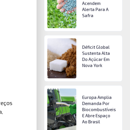
Acendem
Alerta Para A
Safra
Déficit Global
Sustenta Alta
Do Açúcar Em
Nova York
Europa Amplia
reços
Demanda Por
Biocombustíveis
a,
E Abre Espaço
Ao Brasil