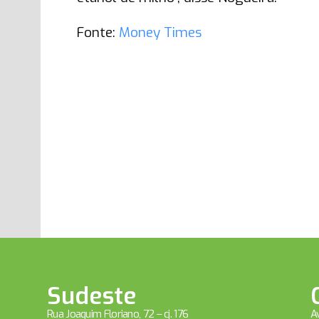
Fonte:
Money Times
Sudeste
Rua Joaquim Floriano, 72 – cj. 176
Av