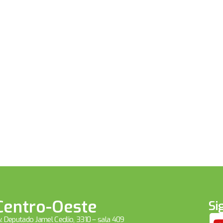
Centro-Oeste
Si
. Deputado Jamel Cecílio, 3310 – sala 409