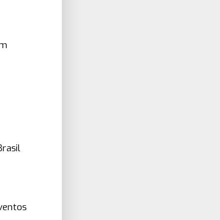
em
rasil
eventos