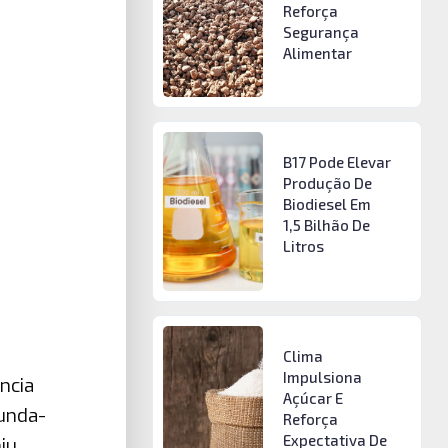
Reforça
Segurança
Alimentar
B17 Pode Elevar
Produção De
Biodiesel Em
1,5 Bilhão De
Litros
Clima
Impulsiona
ncia
Açúcar E
unda-
Reforça
Expectativa De
iu