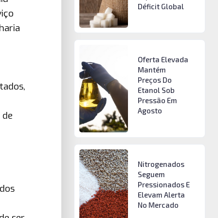
Déficit Global
viço
haria
Oferta Elevada
Mantém
Preços Do
tados,
Etanol Sob
Pressão Em
Agosto
 de
Nitrogenados
Seguem
Pressionados E
ados
Elevam Alerta
No Mercado
de ser