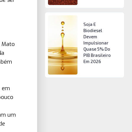
Soja E
Biodiesel
Devem
Impulsionar
e Mato
Quase 5% Do
Na
PIB Brasileiro
ambém
Em 2026
o em
pouco
iram um
de