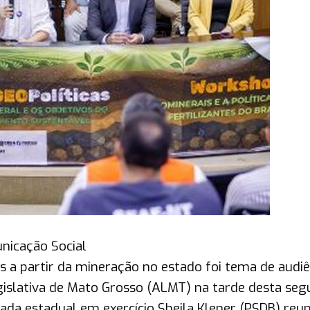
unicação Social
es a partir da mineração no estado foi tema de audiê
islativa de Mato Grosso (ALMT) na tarde desta seg
tada estadual em exercício Sheila Klener (PSDB) reun