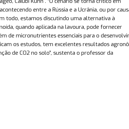
ageo, Caiubi Kuhn . “O cenário se torna crítico em
 acontecendo entre a Rússia e a Ucrânia, ou por caus
m todo, estamos discutindo uma alternativa à
moída, quando aplicada na lavoura, pode fornecer
lém de micronutrientes essenciais para o desenvolv
ndicam os estudos, tem excelentes resultados agron
ção de CO2 no solo”, sustenta o professor da