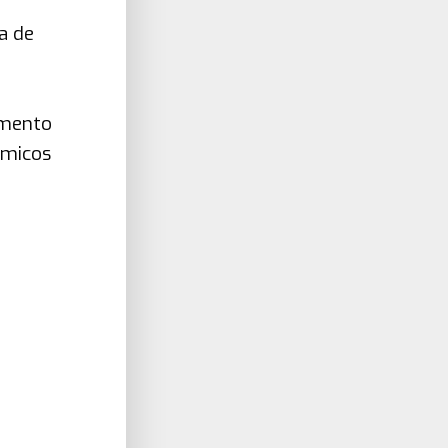
a de
imento
ômicos