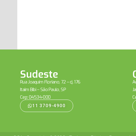
Sudeste
Rua Joaquim Floriano, 72 – cj. 176
Av
Itaim Bibi – São Paulo, SP
Ja
Cep: 04534-000
C
11 3709-4900