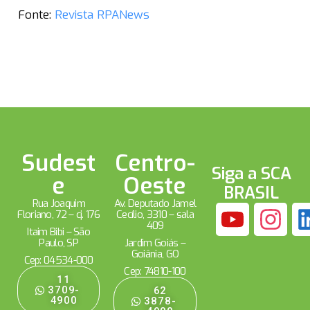
Fonte:
Revista RPANews
Sudest
Centro-
Siga a SCA
e
Oeste
BRASIL
Rua Joaquim
Av. Deputado Jamel
Floriano, 72 – cj. 176
Cecílio, 3310 – sala
409
Itaim Bibi – São
Paulo, SP
Jardim Goiás –
Goiânia, GO
Cep: 04534-000
Cep: 74810-100
11
3709-
62
4900
3878-