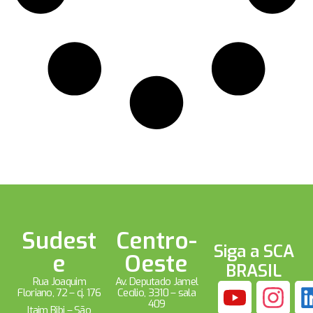
Sudest
Centro-
Siga a SCA
e
Oeste
BRASIL
Rua Joaquim
Av. Deputado Jamel
Floriano, 72 – cj. 176
Cecílio, 3310 – sala
409
Itaim Bibi – São