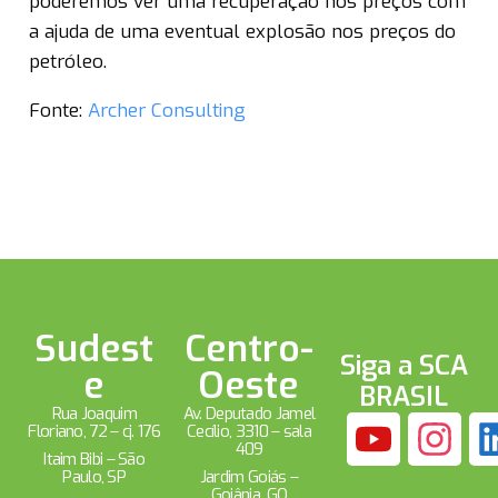
poderemos ver uma recuperação nos preços com
a ajuda de uma eventual explosão nos preços do
petróleo.
Fonte:
Archer Consulting
Sudest
Centro-
Siga a SCA
e
Oeste
BRASIL
Rua Joaquim
Av. Deputado Jamel
Floriano, 72 – cj. 176
Cecílio, 3310 – sala
409
Itaim Bibi – São
Paulo, SP
Jardim Goiás –
Goiânia, GO