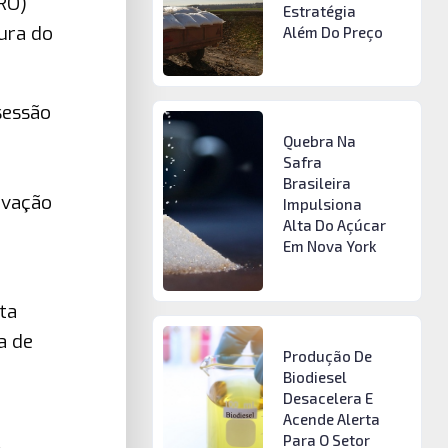
RO)
Estratégia
tura do
Além Do Preço
sessão
Quebra Na
Safra
Brasileira
ovação
Impulsiona
Alta Do Açúcar
Em Nova York
ta
a de
Produção De
Biodiesel
Desacelera E
Acende Alerta
Para O Setor