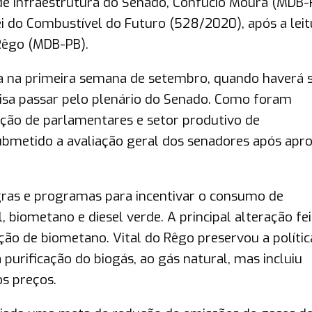
de Infraestrutura do Senado, Confúcio Moura (MDB-
lei do Combustível do Futuro (528/2020), após a lei
 Rêgo (MDB-PB).
da na primeira semana de setembro, quando haverá 
ecisa passar pelo plenário do Senado. Como foram
ção de parlamentares e setor produtivo de
submetido a avaliação geral dos senadores após apr
gras e programas para incentivar o consumo de
, biometano e diesel verde. A principal alteração fei
ução de biometano. Vital do Rêgo preservou a polític
purificação do biogás, ao gás natural, mas incluiu
os preços.