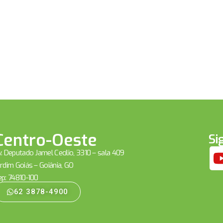
Centro-Oeste
Si
. Deputado Jamel Cecílio, 3310 – sala 409
rdim Goiás – Goiânia, GO
ep: 74810-100
62 3878-4900