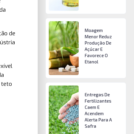
e
 da
Moagem
ção de
Menor Reduz
ústria
Produção De
Açúcar E
Favorece O
Etanol
xível
da
 teto
Entregas De
Fertilizantes
Caem E
Acendem
Alerta Para A
Safra