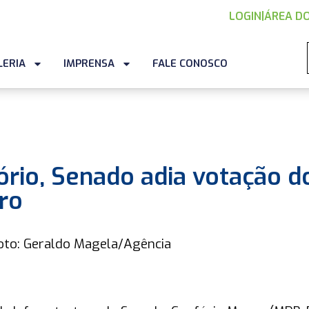
LOGIN
|
ÁREA DO
LERIA
IMPRENSA
FALE CONOSCO
tório, Senado adia votação d
ro
oto: Geraldo Magela/Agência