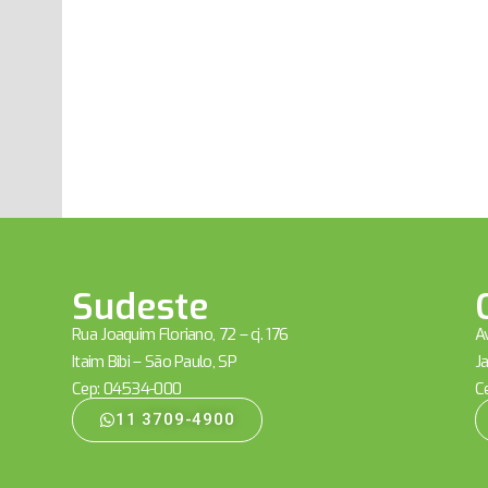
Sudeste
Rua Joaquim Floriano, 72 – cj. 176
Av
Itaim Bibi – São Paulo, SP
Ja
Cep: 04534-000
C
11 3709-4900