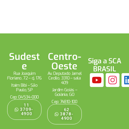
Sudest
Centro-
Siga a SCA
e
Oeste
BRASIL
Rua Joaquim
Av. Deputado Jamel
Floriano, 72 – cj. 176
Cecílio, 3310 – sala
409
Itaim Bibi – São
Paulo, SP
Jardim Goiás –
Goiânia, GO
Cep: 04534-000
Cep: 74810-100
11
3709-
62
4900
3878-
4900