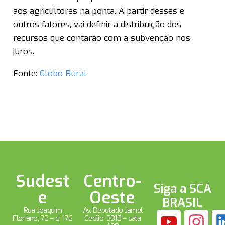
aos agricultores na ponta. A partir desses e
outros fatores, vai definir a distribuição dos
recursos que contarão com a subvenção nos
juros.
Fonte:
Globo Rural
Sudest
Centro-
Siga a SCA
e
Oeste
BRASIL
Rua Joaquim
Av. Deputado Jamel
Floriano, 72 – cj. 176
Cecílio, 3310 – sala