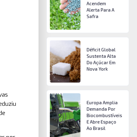
Acendem
Alerta Para A
Safra
Déficit Global
Sustenta Alta
Do Açúcar Em
Nova York
vas
Europa Amplia
eduziu
Demanda Por
de
Biocombustíveis
E Abre Espaço
Ao Brasil