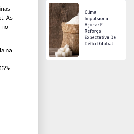
inas
Clima
l. As
Impulsiona
Açúcar E
 no
Reforça
Expectativa De
Déficit Global
ia na
106%