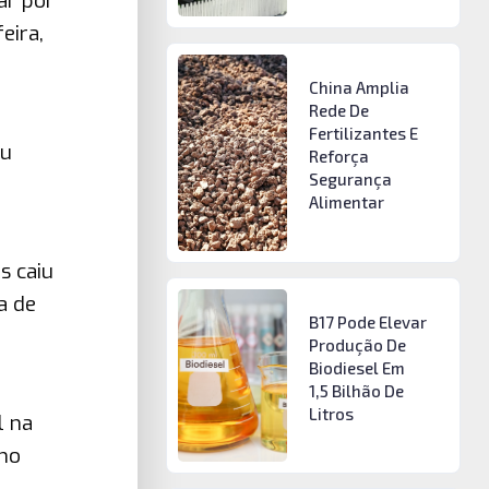
ar por
eira,
China Amplia
Rede De
Fertilizantes E
ou
Reforça
Segurança
Alimentar
s caiu
a de
B17 Pode Elevar
Produção De
Biodiesel Em
1,5 Bilhão De
Litros
l na
ano