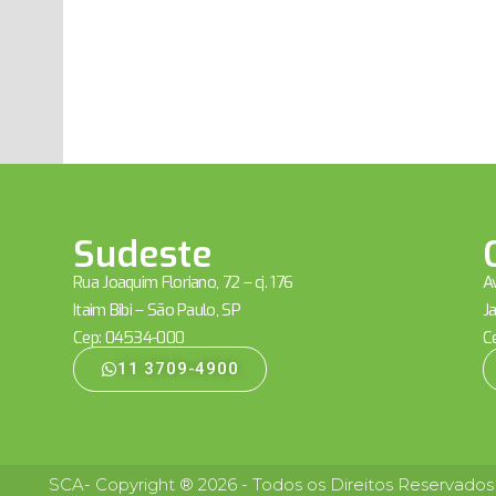
Sudeste
Rua Joaquim Floriano, 72 – cj. 176
Av
Itaim Bibi – São Paulo, SP
Ja
Cep: 04534-000
C
11 3709-4900
SCA- Copyright ® 2026 - Todos os Direitos Reservados