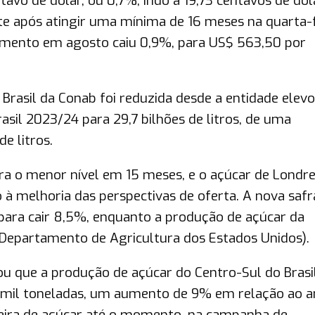
tavo de dólar, ou 0,7%, indo a 19,73 centavos de dól
te após atingir uma mínima de 16 meses na quarta-f
imento em agosto caiu 0,9%, para US$ 563,50 por
Brasil da Conab foi reduzida desde a entidade elev
asil 2023/24 para 29,7 bilhões de litros, de uma
e litros.
ara o menor nível em 15 meses, e o açúcar de Londre
à melhoria das perspectivas de oferta. A nova safr
 para cair 8,5%, enquanto a produção de açúcar da
Departamento de Agricultura dos Estados Unidos).
ou que a produção de açúcar do Centro-Sul do Brasi
 mil toneladas, um aumento de 9% em relação ao 
leira de açúcar até o momento, na campanha de